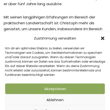
er über fünf Jahre lang ausübte.
Mit seinen langjährigen Erfahrungen im Bereich der
praktischen Landwirtschaft ist Christoph mehr als
gerüstet, um unsere Kunden, insbesondere im Bereich
des Ackerbaus, bestmöglich zu betreuen und zu
Zustimmung verwalten
beraten.
Um dir ein optimales Erlebnis zu bieten, verwenden wir
Technologien wie Cookies, um Geräteinformationen zu speichern
Kontakt aufnehmen
und/oder darauf zuzugreifen. Wenn du diesen Technologien
zustimmst, können wir Daten wie das Surfverhalten oder eindeutige
IDs auf dieser Website verarbeiten. Wenn du deine Zustimmung
nicht erteilst oder zurückziehst, können bestimmte Merkmale und
Funktionen beeinträchtigt werden.
Akzeptieren
VORHERIGER BEITRAG
NÄCHSTER BEITRAG
E-Rechnungen? Check!
Schweiz: Das sind die
Ablehnen
wichtigsten Schnittstellen