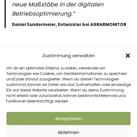
neue Maßstäbe in der digitalen
Betriebsoptimierung.“
Daniel Sundermeier, Entwickler bei AGRARMONITOR
Wir glauben daran, dass wir die Digitalisierung der
Zustimmung verwalten
Landwirtschaft nur gemeinsam vorantreiben
können.
Eine Übersicht aller Schnittstellen finden
Um dir ein optimales Erlebnis zu bieten, verwenden wir
Sie hier!
Technologien wie Cookies, um Geräteinformationen zu speichern
und/oder darauf zuzugreifen. Wenn du diesen Technologien
zustimmst, können wir Daten wie das Surfverhalten oder eindeutige
IDs auf dieser Website verarbeiten. Wenn du deine Zustimmung
nicht erteilst oder zurückziehst, können bestimmte Merkmale und
Funktionen beeinträchtigt werden.
VORHERIGER BEITRAG
NÄCHSTER BEITRAG
Akzeptieren
GPS Tracking für Trecker –
Hofnachfolge richtig
welche Möglichkeiten gibt
machen! GBR
Ablehnen
es?
Landwirtschaft