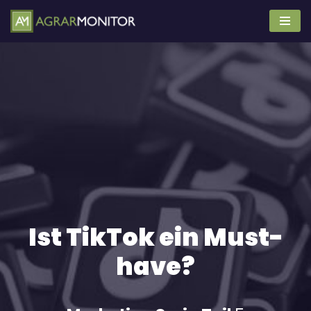
Zum
Inhalt
springen
Ist TikTok ein Must-
have?