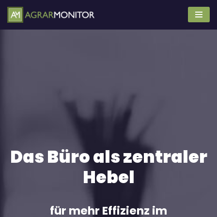
Zum
Inhalt
springen
Das Büro als zentraler
Hebel
für mehr Effizienz im