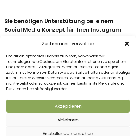
Sie benötigen Unterstützung bei einem
Social Media Konzept für Ihren Instagram
Kanal, bei der Entwicklung und Gestaltung
Zustimmung verwalten
von Themenreihen und Inhalten?
Um dir ein optimales Erlebnis zu bieten, verwenden wir
Technologien wie Cookies, um Geräteinformationen zu speichern
Unsere
Marketingabteilung
unterstützt Sie gerne! AM
und/oder darauf zuzugreifen. Wenn du diesen Technologien
Marketing arbeitet für zahlreiche Unternehmen aus der
zustimmst, können wir Daten wie das Surfverhalten oder eindeutige
Agrarbranche und natürlich auch für solche, die es
IDs auf dieser Website verarbeiten. Wenn du deine Zustimmung
nicht erteilst oder zurückziehst, können bestimmte Merkmale und
einmal werden möchten.
Funktionen beeinträchtigt werden.
Akzeptieren
VORHERIGER BEITRAG
NÄCHSTER BEITRAG
AGRARMONITOR in der
Erfahrungen mit
Ablehnen
Forstwirtschaft
AGRARMONITOR
Einstellungen ansehen