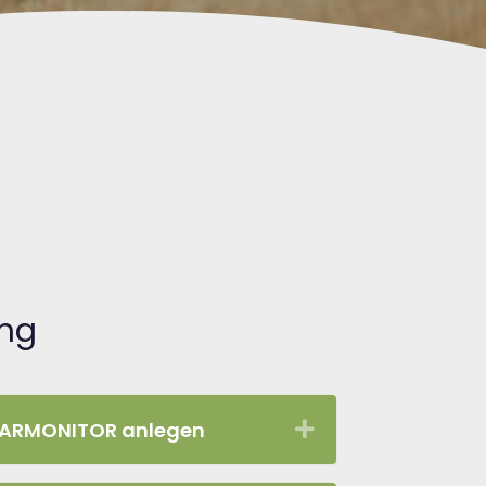
ung
GRARMONITOR anlegen
Expand