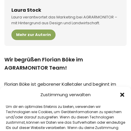
Laura Stock
Laura verantwortet das Marketing bei AGRARMONITOR –
mit Hintergrund aus Design und Landwirtschaft.
Mehr zur Autorin
Wir begrüßen Florian Böke im
AGRARMONITOR Team!
Florian Böke ist geborener Kalletaler und beginnt im
Oktober sein duales Studium zum
Zustimmung verwalten
Wirtschaftsinformatiker. Bereits als Praktikant hat
Florian sein Können unter Beweis gestellt und wird in
Um dir ein optimales Erlebnis zu bieten, verwenden wir
Zukunft unsere Softwareentwickler bei der
Technologien wie Cookies, um Geräteinformationen zu speichern
und/oder darauf zuzugreifen. Wenn du diesen Technologien
Weiterentwicklung von AGRARMONITOR unterstützen.
zustimmst, können wir Daten wie das Surfverhalten oder eindeutige
IDs auf dieser Website verarbeiten. Wenn du deine Zustimmung